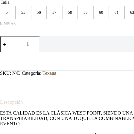
Talla
54
55
56
57
58
59
60
61
6
LIMPIAR
TEXANA
WEST
POINT
8X
DURANGO
NEGRA
cantidad
SKU:
N/D
Categoría:
Texana
Descripción
ESTA CALIDAD ES LA CLÁSICA WEST POINT, SIENDO UN
TRANSPIRABILIDAD, CON UNA TOQUILLA COMBINABLE M
EVENTO.