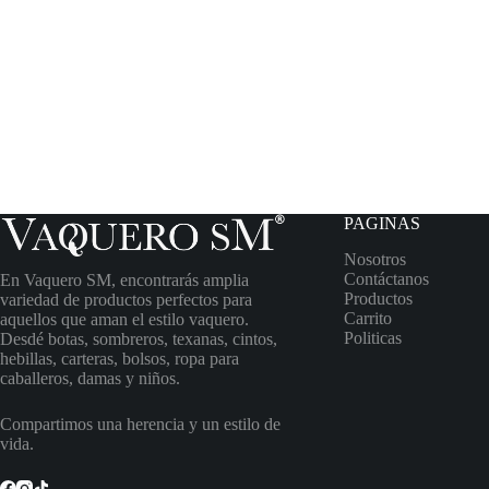
PAGINAS
Nosotros
Contáctanos
En Vaquero SM, encontrarás amplia
Productos
variedad de productos perfectos para
Carrito
aquellos que aman el estilo vaquero.
Politicas
Desdé botas, sombreros, texanas, cintos,
hebillas, carteras, bolsos, ropa para
caballeros, damas y niños.
Compartimos una herencia y un estilo de
vida.