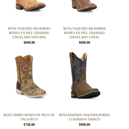
se
se
pueden
pueden
elegir
elegir
en
en
la
la
página
página
BOTA VAQUERO SM HORMA
BOTA VAQUERO SM HORMA
de
de
RODEO EN PIEL GRABADO
RODEO EN PIEL GRABADO
producto
producto
CINCELADO NATURAL
CINCELADO COÑAC
$
690.00
$
690.00
Este
Este
producto
producto
tiene
tiene
múltiples
múltiples
variantes.
variantes.
Las
Las
opciones
opciones
se
se
pueden
pueden
elegir
elegir
en
en
la
la
página
página
BOTA URIBES RODEO DE PELO DE
BOTA MAJOMA VAQUERA HORMA
de
de
VACA PELO
CUADRADA TABACO
producto
producto
$
740.00
$
990.00