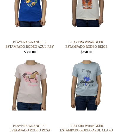
PLAYERA WRANGLER
PLAYERA WRANGLER
ESTAMPADO RODEO AZUL REY
ESTAMPADO RODEO BEIGE
$
350.00
$
350.00
Este
Este
producto
producto
tiene
tiene
múltiples
múltiples
variantes.
variantes.
Las
Las
opciones
opciones
se
se
pueden
pueden
elegir
elegir
en
en
la
la
página
página
PLAYERA WRANGLER
PLAYERA WRANGLER
de
de
ESTAMPADO RODEO ROSA
ESTAMPADO RODEO AZUL CLARO