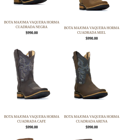
elegir
elegir
en
en
la
la
página
página
BOTA MAJOMA VAQUERA HORMA
de
de
CUADRADA NEGRA
BOTA MAJOMA VAQUERA HORMA
producto
producto
$
990.00
CUADRADA MIEL
$
990.00
Este
Este
producto
producto
tiene
tiene
múltiples
múltiples
variantes.
variantes.
Las
Las
opciones
opciones
se
se
pueden
pueden
elegir
elegir
en
en
la
la
página
página
BOTA MAJOMA VAQUERA HORMA
BOTA MAJOMA VAQUERA HORMA
de
de
CUADRADA CAFE
CUADRADA ARENA
producto
producto
$
990.00
$
990.00
Este
Este