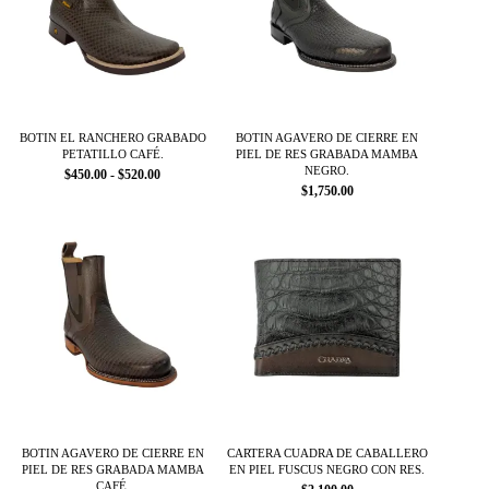
Las
Las
opciones
opciones
se
se
pueden
pueden
elegir
elegir
en
en
la
la
página
página
BOTIN EL RANCHERO GRABADO
BOTIN AGAVERO DE CIERRE EN
PETATILLO CAFÉ.
PIEL DE RES GRABADA MAMBA
de
de
NEGRO.
R
$
450.00
-
$
520.00
producto
producto
a
$
1,750.00
n
Este
Este
g
producto
producto
o
d
tiene
tiene
e
múltiples
múltiples
p
variantes.
variantes.
r
Las
Las
e
opciones
opciones
c
i
se
se
o
pueden
pueden
s
elegir
elegir
:
en
en
d
la
la
e
s
página
página
BOTIN AGAVERO DE CIERRE EN
CARTERA CUADRA DE CABALLERO
d
PIEL DE RES GRABADA MAMBA
EN PIEL FUSCUS NEGRO CON RES.
de
de
e
CAFÉ.