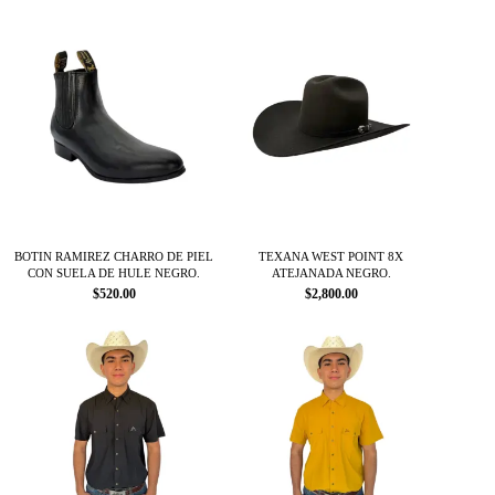
Este
Este
producto
producto
tiene
tiene
múltiples
múltiples
variantes.
variantes.
Las
Las
opciones
opciones
se
se
pueden
pueden
elegir
elegir
en
en
la
la
página
página
BOTIN RAMIREZ CHARRO DE PIEL
TEXANA WEST POINT 8X
CON SUELA DE HULE NEGRO.
ATEJANADA NEGRO.
de
de
$
520.00
$
2,800.00
producto
producto
Este
Este
producto
producto
tiene
tiene
múltiples
múltiples
variantes.
variantes.
Las
Las
opciones
opciones
se
se
pueden
pueden