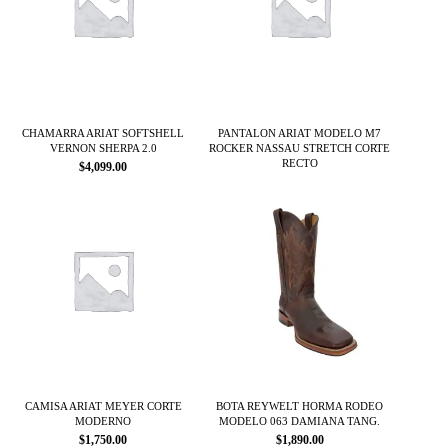
CHAMARRA ARIAT SOFTSHELL
PANTALON ARIAT MODELO M7
VERNON SHERPA 2.0
ROCKER NASSAU STRETCH CORTE
RECTO
$
4,099.00
Este
producto
tiene
múltiples
variantes.
Las
opciones
se
pueden
elegir
en
la
página
CAMISA ARIAT MEYER CORTE
BOTA REYWELT HORMA RODEO
MODERNO
MODELO 063 DAMIANA TANG.
de
$
1,750.00
$
1,890.00
producto