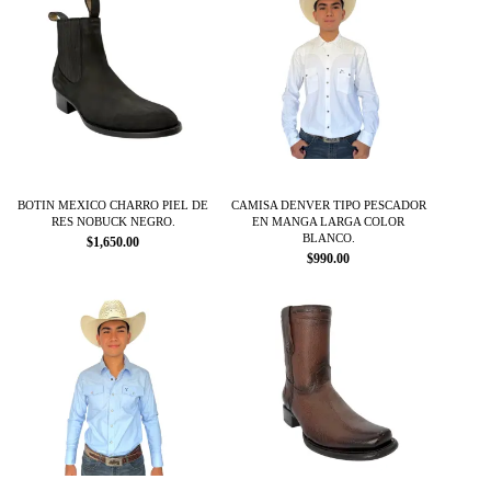
tiene
tiene
múltiples
múltiples
variantes.
variantes.
Las
Las
opciones
opciones
se
se
pueden
pueden
elegir
elegir
en
en
la
la
página
página
BOTIN MEXICO CHARRO PIEL DE
CAMISA DENVER TIPO PESCADOR
RES NOBUCK NEGRO.
EN MANGA LARGA COLOR
de
de
BLANCO.
$
1,650.00
producto
producto
$
990.00
Este
Este
producto
producto
tiene
tiene
múltiples
múltiples
variantes.
variantes.
Las
Las
opciones
opciones
se
se
pueden
pueden
elegir
elegir
en
en