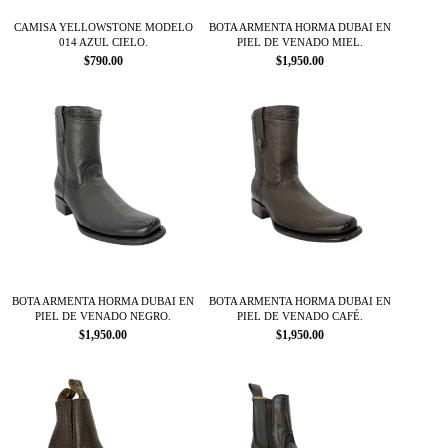
la
la
página
página
CAMISA YELLOWSTONE MODELO
BOTA ARMENTA HORMA DUBAI EN
014 AZUL CIELO.
PIEL DE VENADO MIEL.
de
de
$
790.00
$
1,950.00
producto
producto
Este
Este
producto
producto
tiene
tiene
múltiples
múltiples
variantes.
variantes.
Las
Las
opciones
opciones
se
se
pueden
pueden
elegir
elegir
en
en
la
la
página
página
BOTA ARMENTA HORMA DUBAI EN
BOTA ARMENTA HORMA DUBAI EN
PIEL DE VENADO NEGRO.
PIEL DE VENADO CAFÉ.
de
de
$
1,950.00
$
1,950.00
producto
producto
Este
Este
producto
producto
tiene
tiene
múltiples
múltiples
variantes.
variantes.