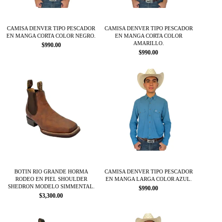
elegir
elegir
en
en
la
la
página
página
CAMISA DENVER TIPO PESCADOR
CAMISA DENVER TIPO PESCADOR
EN MANGA CORTA COLOR NEGRO.
EN MANGA CORTA COLOR
de
de
AMARILLO.
$
990.00
producto
producto
$
990.00
Este
Este
producto
producto
tiene
tiene
múltiples
múltiples
variantes.
variantes.
Las
Las
opciones
opciones
se
se
pueden
pueden
elegir
elegir
en
en
la
la
página
página
BOTIN RIO GRANDE HORMA
CAMISA DENVER TIPO PESCADOR
RODEO EN PIEL SHOULDER
EN MANGA LARGA COLOR AZUL.
de
de
SHEDRON MODELO SIMMENTAL.
$
990.00
producto
producto
$
3,300.00
Este
Este
producto
producto