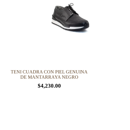
TENI CUADRA CON PIEL GENUINA
DE MANTARRAYA NEGRO
$
4,230.00
Este
producto
tiene
múltiples
variantes.
Las
opciones