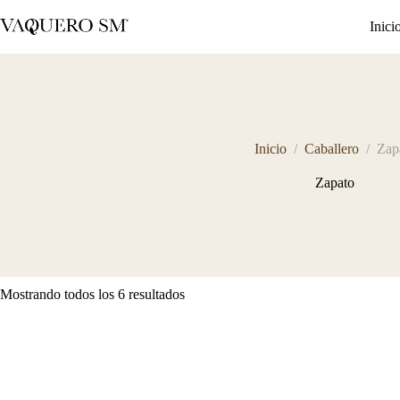
Saltar
al
Inici
contenido
Inicio
/
Caballero
/
Zap
Zapato
Sorted
Mostrando todos los 6 resultados
by
latest