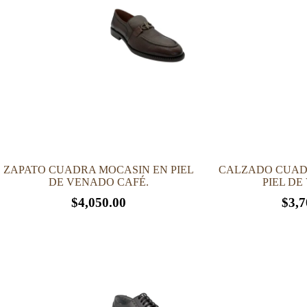
ZAPATO CUADRA MOCASIN EN PIEL
CALZADO CUADR
DE VENADO CAFÉ.
PIEL DE
$
4,050.00
$
3,7
Este
Este
producto
producto
tiene
tiene
múltiples
múltiples
variantes.
variantes.
Las
Las
opciones
opciones