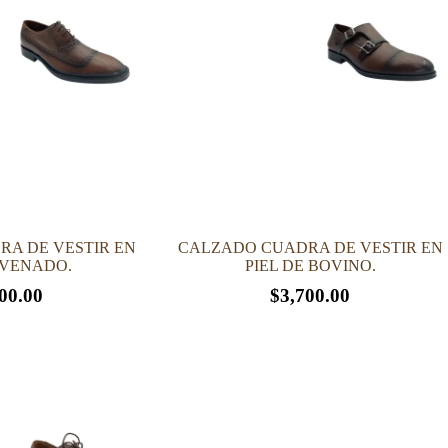
A DE VESTIR EN
CALZADO CUADRA DE VESTIR EN
 VENADO.
PIEL DE BOVINO.
00.00
$
3,700.00
Este
producto
tiene
múltiples
variantes.
Las
opciones