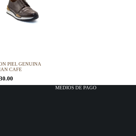
se
pueden
elegir
en
la
página
de
producto
ON PIEL GENUINA
MAN CAFE
30.00
MEDIOS DE PAGO