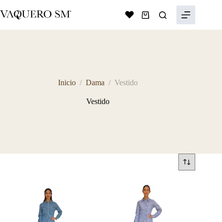
Saltar
al
Shopping
contenido
cart
Inicio
/
Dama
/
Vestido
Vestido