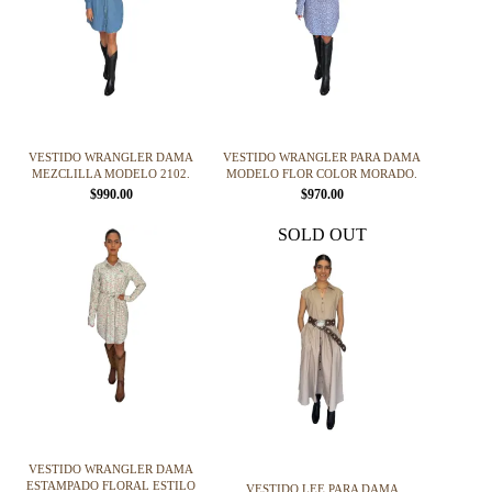
VESTIDO WRANGLER DAMA
VESTIDO WRANGLER PARA DAMA
MEZCLILLA MODELO 2102.
MODELO FLOR COLOR MORADO.
$
990.00
$
970.00
Este
Este
SOLD OUT
producto
producto
tiene
tiene
múltiples
múltiples
variantes.
variantes.
Las
Las
opciones
opciones
se
se
pueden
pueden
elegir
elegir
en
en
la
la
página
página
VESTIDO WRANGLER DAMA
de
de
ESTAMPADO FLORAL ESTILO
VESTIDO LEE PARA DAMA