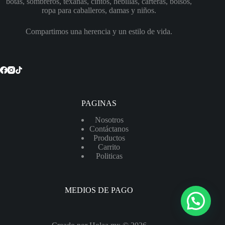
opciones
botas, sombreros, texanas, cintos, hebillas, carteras, bolsos,
se
ropa para caballeros, damas y niños.
pueden
elegir
Compartimos una herencia y un estilo de vida.
en
la
página
de
producto
PAGINAS
Nosotros
Contáctanos
Productos
Carrito
Politicas
MEDIOS DE PAGO