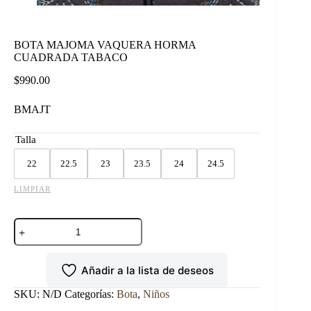
BOTA MAJOMA VAQUERA HORMA
CUADRADA TABACO
$
990.00
BMAJT
Talla
22
22.5
23
23.5
24
24.5
LIMPIAR
BOTA
MAJOMA
VAQUERA
HORMA
Añadir a la lista de deseos
CUADRADA
TABACO
cantidad
SKU:
N/D
Categorías:
Bota
,
Niños