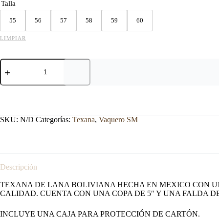
Talla
55
56
57
58
59
60
LIMPIAR
TEXANA
VAQUERO
SM
ROPER
CAFE
cantidad
SKU:
N/D
Categorías:
Texana
,
Vaquero SM
Descripción
TEXANA DE LANA BOLIVIANA HECHA EN MEXICO CON 
CALIDAD. CUENTA CON UNA COPA DE 5″ Y UNA FALDA DE
INCLUYE UNA CAJA PARA PROTECCIÓN DE CARTÓN.