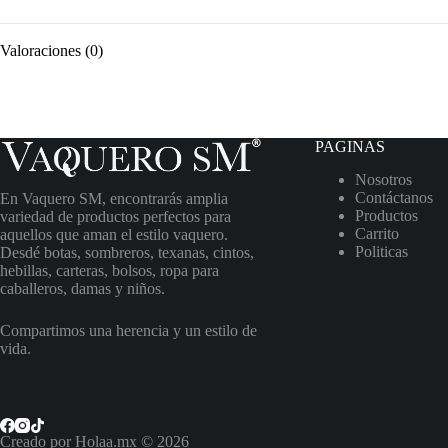
Valoraciones (0)
PAGINAS
Nosotros
Contáctanos
En Vaquero SM, encontrarás amplia
Productos
variedad de productos perfectos para
Carrito
aquellos que aman el estilo vaquero.
Politicas
Desdé botas, sombreros, texanas, cintos,
hebillas, carteras, bolsos, ropa para
caballeros, damas y niños.
Compartimos una herencia y un estilo de
vida.
Creado por Holaa.mx © 2026