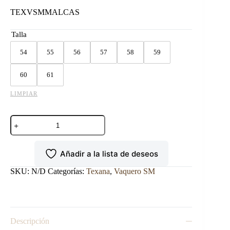
TEXVSMMALCAS
Talla
54
55
56
57
58
59
60
61
LIMPIAR
TEXANA
VAQUERO
SM
HORMA
Añadir a la lista de deseos
MALBORO
CASTOR
cantidad
SKU:
N/D
Categorías:
Texana
,
Vaquero SM
Descripción