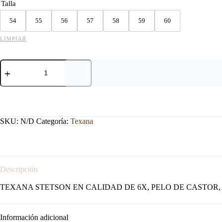
Talla
54
55
56
57
58
59
60
LIMPIAR
TEXANA
STETSON
RANCHER
6X
SILVER
GREY
cantidad
SKU:
N/D
Categoría:
Texana
Descripción
TEXANA STETSON EN CALIDAD DE 6X, PELO DE CASTOR,
Información adicional