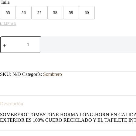
Talla
55
56
57
58
59
60
LIMPIAR
SOMBRERO
TOMBSTONE
10X
LONG-
HORN
NATURAL
cantidad
SKU:
N/D
Categoría:
Sombrero
Descripción
SOMBRERO TOMBSTONE HORMA LONG-HORN EN CALIDAD 10
EXTERIOR ES 100% CUERO RECICLADO Y EL TAFILETE INT