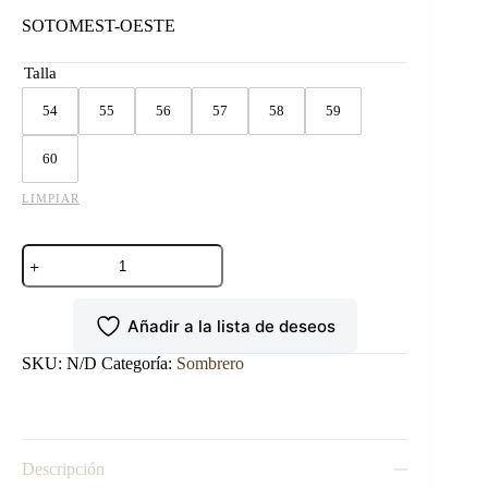
SOTOMEST-OESTE
Talla
54
55
56
57
58
59
60
LIMPIAR
SOMBRERO
TOMBSTONE
1000X
ESTE-
Añadir a la lista de deseos
OESTE
NATURAL
cantidad
SKU:
N/D
Categoría:
Sombrero
Descripción