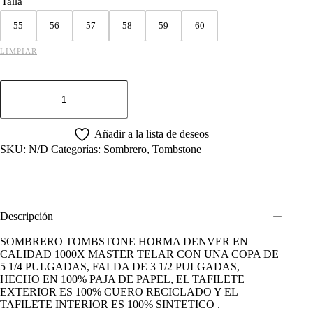
Talla
55
56
57
58
59
60
LIMPIAR
SOMBRERO
TOMBSTONE
1000X
DENVER
NATURAL
Añadir a la lista de deseos
cantidad
SKU:
N/D
Categorías:
Sombrero
,
Tombstone
Descripción
SOMBRERO TOMBSTONE HORMA DENVER EN
CALIDAD 1000X MASTER TELAR CON UNA COPA DE
5 1/4 PULGADAS, FALDA DE 3 1/2 PULGADAS,
HECHO EN 100% PAJA DE PAPEL, EL TAFILETE
EXTERIOR ES 100% CUERO RECICLADO Y EL
TAFILETE INTERIOR ES 100% SINTETICO .