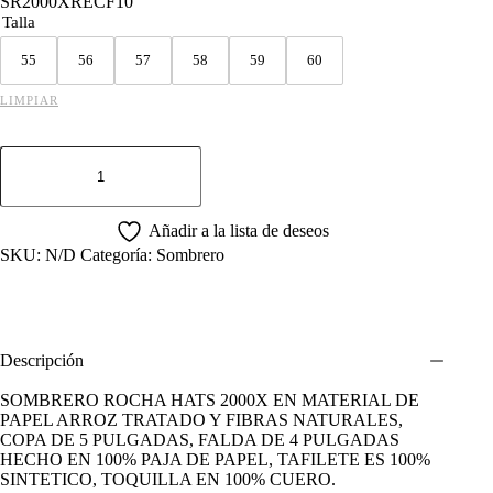
SR2000XRECF10
Talla
55
56
57
58
59
60
LIMPIAR
SOMBRERO
ROCHA
HATS
2000X
RECTO
Añadir a la lista de deseos
F.10
SKU:
N/D
Categoría:
Sombrero
NATURAL
cantidad
Descripción
SOMBRERO ROCHA HATS 2000X EN MATERIAL DE
PAPEL ARROZ TRATADO Y FIBRAS NATURALES,
COPA DE 5 PULGADAS, FALDA DE 4 PULGADAS
HECHO EN 100% PAJA DE PAPEL, TAFILETE ES 100%
SINTETICO, TOQUILLA EN 100% CUERO.