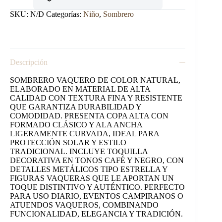
SEGUNDOS.
cantidad
SKU:
N/D
Categorías:
Niño
,
Sombrero
Descripción
SOMBRERO VAQUERO DE COLOR NATURAL,
ELABORADO EN MATERIAL DE ALTA
CALIDAD CON TEXTURA FINA Y RESISTENTE
QUE GARANTIZA DURABILIDAD Y
COMODIDAD. PRESENTA COPA ALTA CON
FORMADO CLÁSICO Y ALA ANCHA
LIGERAMENTE CURVADA, IDEAL PARA
PROTECCIÓN SOLAR Y ESTILO
TRADICIONAL. INCLUYE TOQUILLA
DECORATIVA EN TONOS CAFÉ Y NEGRO, CON
DETALLES METÁLICOS TIPO ESTRELLA Y
FIGURAS VAQUERAS QUE LE APORTAN UN
TOQUE DISTINTIVO Y AUTÉNTICO. PERFECTO
PARA USO DIARIO, EVENTOS CAMPIRANOS O
ATUENDOS VAQUEROS, COMBINANDO
FUNCIONALIDAD, ELEGANCIA Y TRADICIÓN.