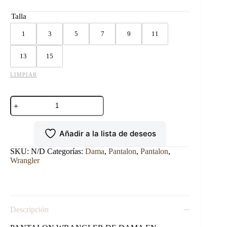
Talla
1
3
5
7
9
11
13
15
LIMPIAR
PANTALON
WRANGLER
DAMA
CINTURA
Añadir a la lista de deseos
MEDIA
AZUL
OBSCURO
SKU:
N/D
Categorías:
Dama
,
Pantalon
,
Pantalon
,
cantidad
Wrangler
Descripción