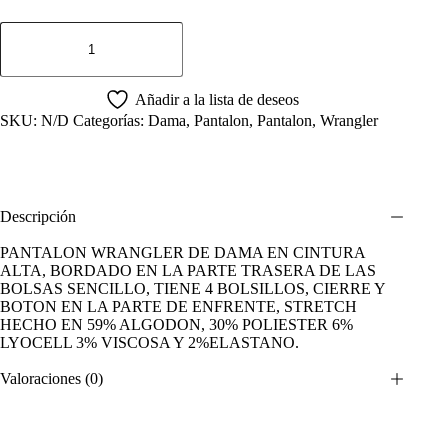
PANTALON
WRANGLER
DAMA
CINTURA
ALTA
Añadir a la lista de deseos
AZUL
SKU:
N/D
Categorías:
Dama
,
Pantalon
,
Pantalon
,
Wrangler
OBSCURO
cantidad
Descripción
PANTALON WRANGLER DE DAMA EN CINTURA
ALTA, BORDADO EN LA PARTE TRASERA DE LAS
BOLSAS SENCILLO, TIENE 4 BOLSILLOS, CIERRE Y
BOTON EN LA PARTE DE ENFRENTE, STRETCH
HECHO EN 59% ALGODON, 30% POLIESTER 6%
LYOCELL 3% VISCOSA Y 2%ELASTANO.
Valoraciones (0)