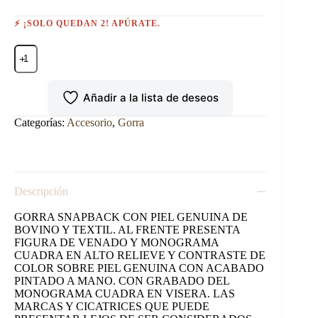
⚡ ¡SOLO QUEDAN 2! APÚRATE.
GORRA
EN
PIEL
GENUINA
Añadir a la lista de deseos
CON
DISEÑO
DE
Categorías:
Accesorio
,
Gorra
VENADO.
cantidad
Descripción
GORRA SNAPBACK CON PIEL GENUINA DE
BOVINO Y TEXTIL. AL FRENTE PRESENTA
FIGURA DE VENADO Y MONOGRAMA
CUADRA EN ALTO RELIEVE Y CONTRASTE DE
COLOR SOBRE PIEL GENUINA CON ACABADO
PINTADO A MANO. CON GRABADO DEL
MONOGRAMA CUADRA EN VISERA. LAS
MARCAS Y CICATRICES QUE PUEDE