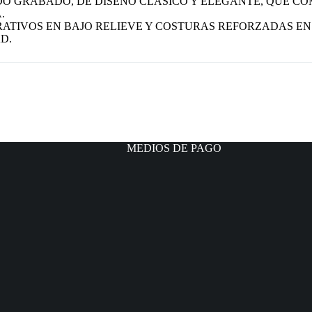
O GRABADO, DE DISEÑO CLÁSICO Y ELEGANTE, QUE C
.
ATIVOS EN BAJO RELIEVE Y COSTURAS REFORZADAS E
D.
MEDIOS DE PAGO