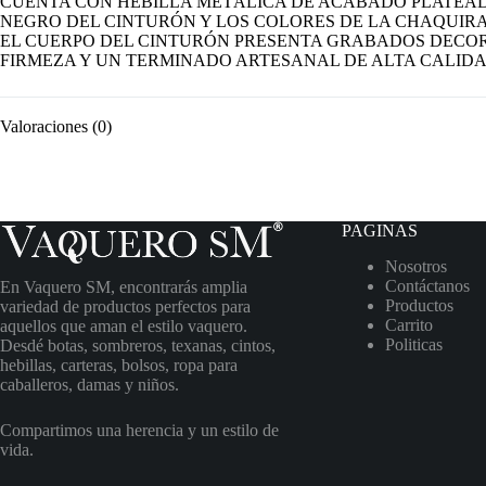
CUENTA CON HEBILLA METÁLICA DE ACABADO PLATEAD
NEGRO DEL CINTURÓN Y LOS COLORES DE LA CHAQUIRA
EL CUERPO DEL CINTURÓN PRESENTA GRABADOS DECOR
FIRMEZA Y UN TERMINADO ARTESANAL DE ALTA CALIDA
Valoraciones (0)
PAGINAS
Nosotros
Contáctanos
En Vaquero SM, encontrarás amplia
Productos
variedad de productos perfectos para
Carrito
aquellos que aman el estilo vaquero.
Politicas
Desdé botas, sombreros, texanas, cintos,
hebillas, carteras, bolsos, ropa para
caballeros, damas y niños.
Compartimos una herencia y un estilo de
vida.