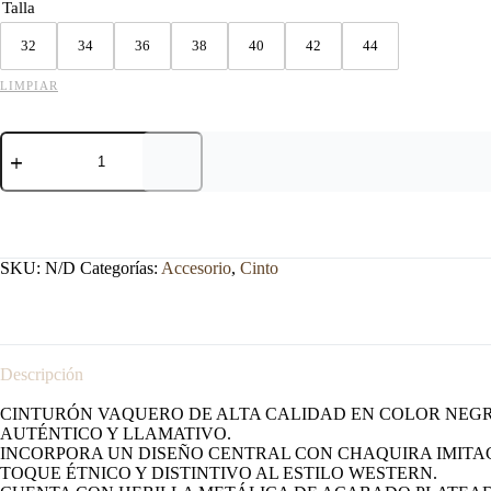
Talla
32
34
36
38
40
42
44
LIMPIAR
CINTO
VAQUERO
IMITACION
CHAQUIRA
NEGRO.
cantidad
SKU:
N/D
Categorías:
Accesorio
,
Cinto
Descripción
CINTURÓN VAQUERO DE ALTA CALIDAD EN COLOR NEGR
AUTÉNTICO Y LLAMATIVO.
INCORPORA UN DISEÑO CENTRAL CON CHAQUIRA IMITA
TOQUE ÉTNICO Y DISTINTIVO AL ESTILO WESTERN.