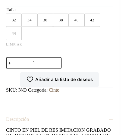
Talla
32
34
36
38
40
42
44
LIMPIAR
CINTO
EN
PIEL
GRABADO
Añadir a la lista de deseos
DE
AVESTRUZ
NEGRO
SKU:
N/D
Categoría:
Cinto
cantidad
Descripción
CINTO EN PIEL DE RES IMITACION GRABADO