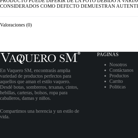
PRODUCTO PUEDE DIFERIR DE LA FOTO DEBIDO A VARIA
CONSIDERADOS COMO DEFECTO DEMUESTRAN AUTENTI
Valoraciones (0)
PAGINAS
Nosotros
Contáctanos
En Vaquero SM, encontrarás amplia
Productos
variedad de productos perfectos para
Carrito
aquellos que aman el estilo vaquero.
Politicas
Desdé botas, sombreros, texanas, cintos,
hebillas, carteras, bolsos, ropa para
caballeros, damas y niños.
Compartimos una herencia y un estilo de
vida.