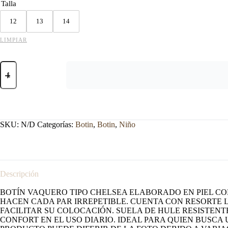
Talla
12
13
14
LIMPIAR
BOTIN
RANCHERO
NIÑO
EN
PELO
GENUINO
DE
SKU:
N/D
Categorías:
Botin
,
Botin
,
Niño
VACA.
cantidad
Descripción
BOTÍN VAQUERO TIPO CHELSEA ELABORADO EN PIEL CO
HACEN CADA PAR IRREPETIBLE. CUENTA CON RESORTE 
FACILITAR SU COLOCACIÓN. SUELA DE HULE RESISTEN
CONFORT EN EL USO DIARIO. IDEAL PARA QUIEN BUSCA