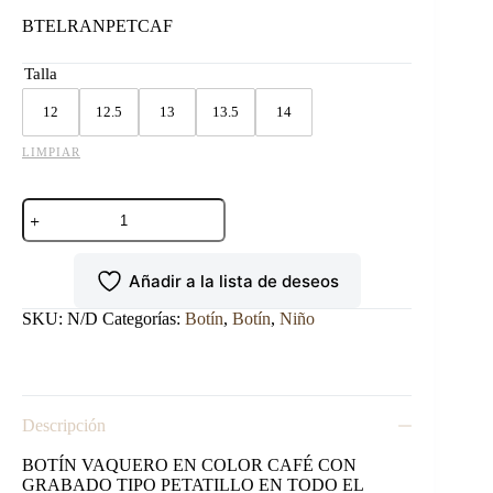
BTELRANPETCAF
Talla
12
12.5
13
13.5
14
LIMPIAR
BOTIN
EL
RANCHERO
GRABADO
Añadir a la lista de deseos
PETATILLO
CAFÉ.
cantidad
SKU:
N/D
Categorías:
Botín
,
Botín
,
Niño
Descripción
BOTÍN VAQUERO EN COLOR CAFÉ CON
GRABADO TIPO PETATILLO EN TODO EL