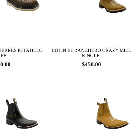
elegir
en
la
página
de
producto
CIERRES PETATILLO
BOTIN EL RANCHERO CRAZY MIEL
FÉ.
RINGLE.
0.00
$
450.00
Este
producto
tiene
múltiples
variantes.
Las
opciones
se
pueden
elegir
en
la