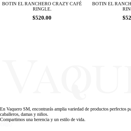
BOTIN EL RANCHERO CRAZY CAFÉ
BOTIN EL RANC
RINGLE.
RIN
$
520.00
$
52
Este
Este
producto
producto
tiene
tiene
múltiples
múltiples
variantes.
variantes.
Las
Las
opciones
opciones
se
se
pueden
pueden
elegir
elegir
en
en
la
la
página
página
de
de
producto
producto
En Vaquero SM, encontrarás amplia variedad de productos perfectos para
caballeros, damas y niños.
Compartimos una herencia y un estilo de vida.