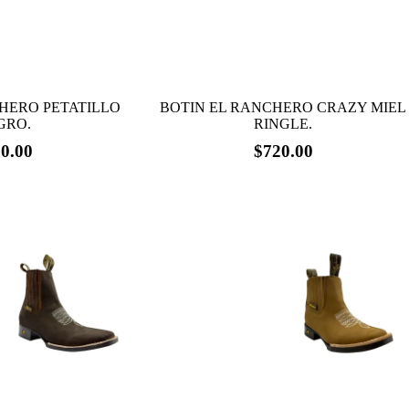
página
de
producto
HERO PETATILLO
BOTIN EL RANCHERO CRAZY MIEL
GRO.
RINGLE.
0.00
$
720.00
Este
producto
tiene
múltiples
variantes.
Las
opciones
se
pueden
elegir
en
la
página
de
producto