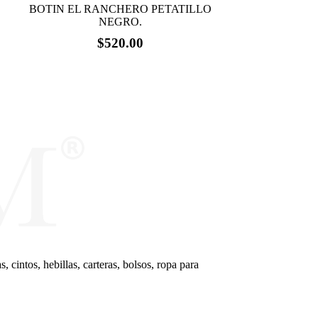
BOTIN EL RANCHERO PETATILLO
NEGRO.
$
520.00
Este
producto
tiene
múltiples
variantes.
Las
opciones
se
pueden
elegir
en
la
página
de
producto
cintos, hebillas, carteras, bolsos, ropa para