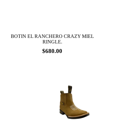
página
de
producto
BOTIN EL RANCHERO CRAZY MIEL
RINGLE.
$
680.00
Este
producto
tiene
múltiples
variantes.
Las
opciones
se
pueden
elegir
en
la
página
de
producto