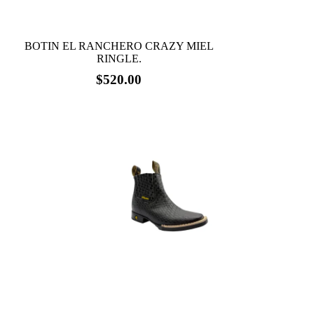
BOTIN EL RANCHERO CRAZY MIEL
RINGLE.
$
520.00
Este
producto
tiene
múltiples
variantes.
Las
opciones
se
pueden
elegir
en
la
página
de
producto