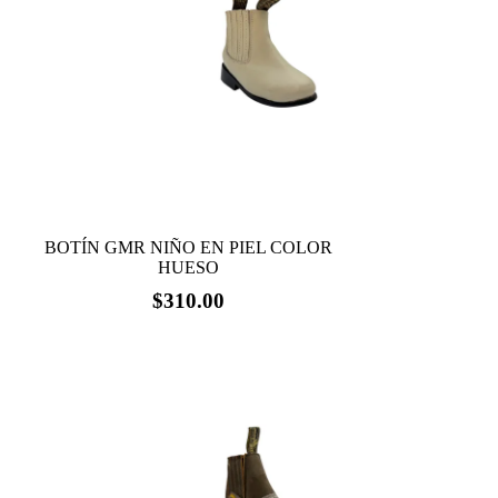
BOTÍN GMR NIÑO EN PIEL COLOR
HUESO
$
310.00
Este
producto
tiene
múltiples
variantes.
Las
opciones
se
pueden