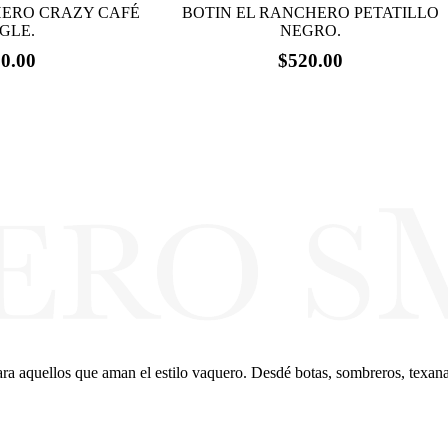
HERO CRAZY CAFÉ
BOTIN EL RANCHERO PETATILLO
GLE.
NEGRO.
0.00
$
520.00
Este
producto
tiene
múltiples
variantes.
Las
opciones
se
pueden
elegir
en
la
página
de
producto
 aquellos que aman el estilo vaquero. Desdé botas, sombreros, texanas, 