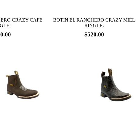
HERO CRAZY CAFÉ
BOTIN EL RANCHERO CRAZY MIEL
GLE.
RINGLE.
0.00
$
520.00
Este
producto
tiene
SOLD OUT
múltiples
variantes.
Las
opciones
se
pueden
elegir
en
la
página
de
producto