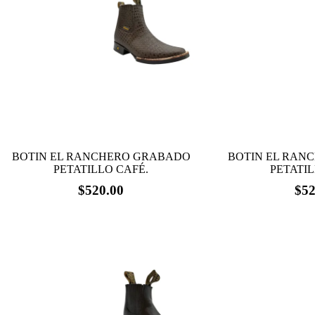
BOTIN EL RANCHERO GRABADO
BOTIN EL RAN
PETATILLO CAFÉ.
PETATIL
$
520.00
$
52
Este
Este
producto
producto
tiene
tiene
múltiples
múltiples
variantes.
variantes.
Las
Las
opciones
opciones
se
se
pueden
pueden