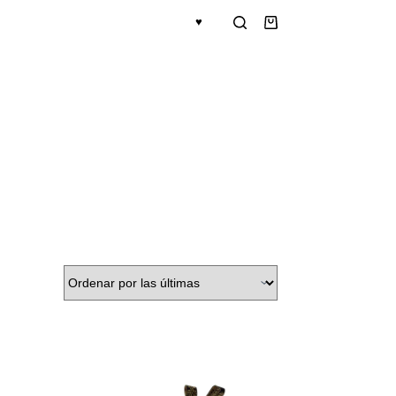
♥
Shopping
cart