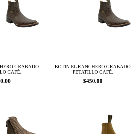
CHERO GRABADO
BOTIN EL RANCHERO GRABADO
LO CAFÉ.
PETATILLO CAFÉ.
0.00
$
450.00
Este
producto
tiene
múltiples
variantes.
Las
opciones
se
pueden