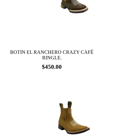
elegir
en
la
página
de
producto
BOTIN EL RANCHERO CRAZY CAFÉ
RINGLE.
$
450.00
Este
producto
tiene
múltiples
variantes.
Las
opciones
se
pueden
elegir
en
la