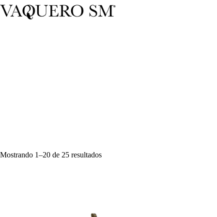
Saltar
al
contenido
Sorted
Mostrando 1–20 de 25 resultados
by
latest
SOLD OUT