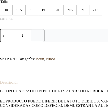
Talla
18
18.5
19
19.5
20
20.5
21
21.5
LIMPIAR
BOTIN
GUERRERO
CUADRADO
NOBUCK
NEGRO
cantidad
SKU:
N/D
Categorías:
Botin
,
Niños
Descripción
BOTIN CUADRADO EN PIEL DE RES ACABADO NOBUCK CO
EL PRODUCTO PUEDE DIFERIR DE LA FOTO DEBIDO A VAR
CONSIDERADAS COMO DEFECTO, DEMUESTRAN LA AUTE