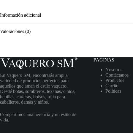
Información adicional
Valoraciones (0)
PAGINAS
Nosotros
Contáctanos
En Vaquero SM, encontrarás amplia
Productos
variedad de productos perfectos para
Carrito
aquellos que aman el estilo vaquero.
Politicas
Desdé botas, sombreros, texanas, cintos,
hebillas, carteras, bolsos, ropa para
caballeros, damas y niños.
Compartimos una herencia y un estilo de
vida.