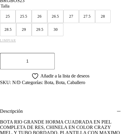
BRGBOS23
Talla
25
25.5
26
26.5
27
27.5
28
28.5
29
29.5
30
LIMPIAR
BOTA
RIO
GRANDE
HORMA
CUADRADA
Añadir a la lista de deseos
SUELA
SKU:
N/D
Categorías:
Bota
,
Bota
,
Caballero
DALLAS
cantidad
Descripción
BOTA RIO GRANDE HORMA CUADRADA EN PIEL
COMPLETA DE RES, CHINELA EN COLOR CRAZY
MIEL, Y TUBO BORDADO, PLANTILLA CON MAXIMO