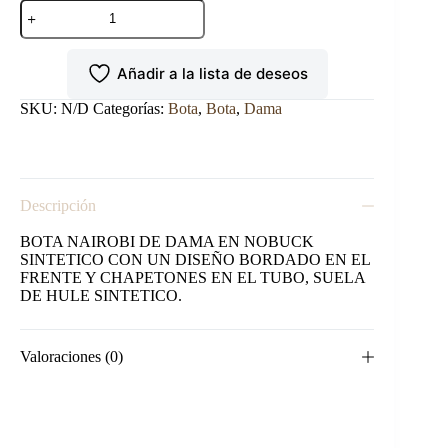
BOTA
NAIROBI
DE
DAMA
Añadir a la lista de deseos
EN
NOBUCK
SINTETICO
SKU:
N/D
Categorías:
Bota
,
Bota
,
Dama
cantidad
Descripción
BOTA NAIROBI DE DAMA EN NOBUCK
SINTETICO CON UN DISEÑO BORDADO EN EL
FRENTE Y CHAPETONES EN EL TUBO, SUELA
DE HULE SINTETICO.
Valoraciones (0)