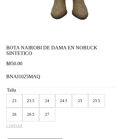
BOTA NAIROBI DE DAMA EN NOBUCK
SINTETICO
$
850.00
BNAI1025MAQ
Talla
23
23.5
24
24.5
25
25.5
26
26.5
27
LIMPIAR