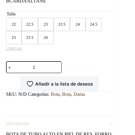
BCABDAALTANE
Talla
22
22.5
23
23.5
24
24.5
25
25.5
26
LIMPIAR
BOTA
DE
TUBO
ALTO
Añadir a la lista de deseos
PARA
DAMA
NEGRO
SKU:
N/D
Categorías:
Bota
,
Bota
,
Dama
cantidad
Descripción
BOTA DE TUBO ALTO EN PIEL DE RES, FORRO