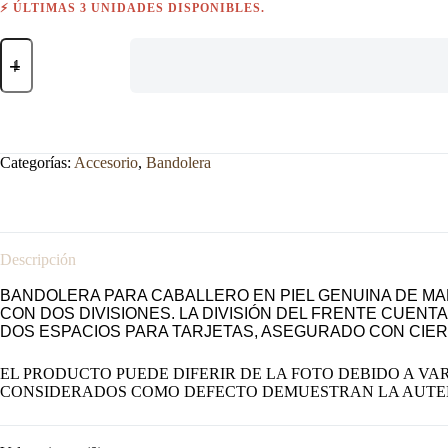
⚡ ÚLTIMAS 3 UNIDADES DISPONIBLES.
BOLSO
PARA
CABALLERO
EN
PIEL
GENUINA
DE
Categorías:
Accesorio
,
Bandolera
MANTARRAYA
cantidad
Descripción
BANDOLERA PARA CABALLERO EN PIEL GENUINA DE MAN
CON DOS DIVISIONES. LA DIVISIÓN DEL FRENTE CUE
DOS ESPACIOS PARA TARJETAS, ASEGURADO CON CIER
EL PRODUCTO PUEDE DIFERIR DE LA FOTO DEBIDO A
VAR
CONSIDERADOS COMO DEFECTO DEMUESTRAN LA AUTE