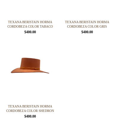
elegir
elegir
en
en
la
la
página
página
TEXANA BERISTAIN HORMA
TEXANA BERISTAIN HORMA
de
de
CORDOBEZA COLOR TABACO
CORDOBEZA COLOR GRIS
producto
producto
$
400.00
$
400.00
Este
Este
producto
producto
tiene
tiene
múltiples
múltiples
variantes.
variantes.
Las
Las
opciones
opciones
se
se
pueden
pueden
elegir
elegir
en
en
la
la
página
página
TEXANA BERISTAIN HORMA
de
de
CORDOBEZA COLOR SHEDRON
producto
producto
$
400.00
Este
producto