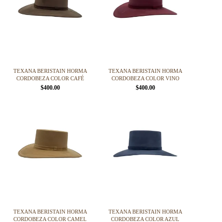
TEXANA BERISTAIN HORMA
TEXANA BERISTAIN HORMA
CORDOBEZA COLOR CAFÉ
CORDOBEZA COLOR VINO
$
400.00
$
400.00
Este
Este
producto
producto
tiene
tiene
múltiples
múltiples
variantes.
variantes.
Las
Las
opciones
opciones
se
se
pueden
pueden
elegir
elegir
en
en
la
la
página
página
TEXANA BERISTAIN HORMA
TEXANA BERISTAIN HORMA
de
de
CORDOBEZA COLOR CAMEL
CORDOBEZA COLOR AZUL