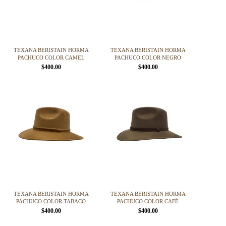
se
se
pueden
pueden
elegir
elegir
en
en
la
la
página
página
TEXANA BERISTAIN HORMA
TEXANA BERISTAIN HORMA
de
de
PACHUCO COLOR CAMEL
PACHUCO COLOR NEGRO
producto
producto
$
400.00
$
400.00
Este
Este
producto
producto
tiene
tiene
múltiples
múltiples
variantes.
variantes.
Las
Las
opciones
opciones
se
se
pueden
pueden
elegir
elegir
en
en
la
la
página
página
TEXANA BERISTAIN HORMA
TEXANA BERISTAIN HORMA
de
de
PACHUCO COLOR TABACO
PACHUCO COLOR CAFÉ
producto
producto
$
400.00
$
400.00
Este
Este