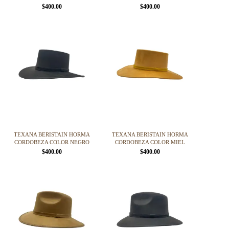
producto
producto
$
400.00
$
400.00
Este
Este
producto
producto
tiene
tiene
múltiples
múltiples
variantes.
variantes.
Las
Las
opciones
opciones
se
se
pueden
pueden
elegir
elegir
en
en
la
la
página
página
TEXANA BERISTAIN HORMA
TEXANA BERISTAIN HORMA
de
de
CORDOBEZA COLOR NEGRO
CORDOBEZA COLOR MIEL
producto
producto
$
400.00
$
400.00
Este
Este
producto
producto
tiene
tiene
múltiples
múltiples
variantes.
variantes.
Las
Las
opciones
opciones