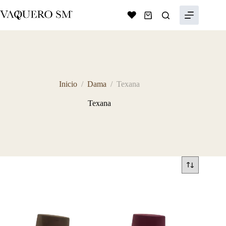
Saltar
al
Shopping
contenido
cart
Inicio
/
Dama
/
Texana
Texana