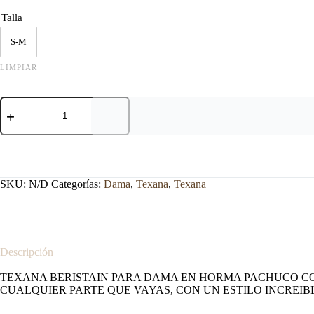
Talla
S-M
LIMPIAR
TEXANA
BERISTAIN
HORMA
PACHUCO
COLOR
HUESO
cantidad
SKU:
N/D
Categorías:
Dama
,
Texana
,
Texana
Descripción
TEXANA BERISTAIN PARA DAMA EN HORMA PACHUCO CO
CUALQUIER PARTE QUE VAYAS, CON UN ESTILO INCREIB