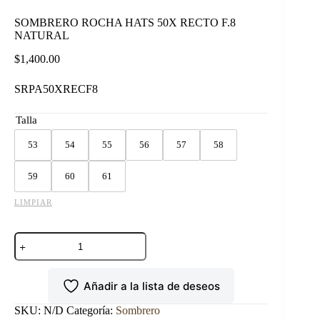
SOMBRERO ROCHA HATS 50X RECTO F.8
NATURAL
$
1,400.00
SRPA50XRECF8
Talla
53
54
55
56
57
58
59
60
61
LIMPIAR
SOMBRERO
ROCHA
HATS
50X
Añadir a la lista de deseos
RECTO
F.8
NATURAL
SKU:
N/D
Categoría:
Sombrero