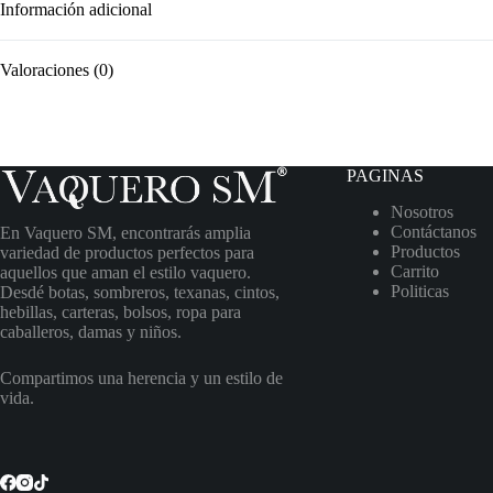
Información adicional
Valoraciones (0)
PAGINAS
Nosotros
Contáctanos
En Vaquero SM, encontrarás amplia
Productos
variedad de productos perfectos para
Carrito
aquellos que aman el estilo vaquero.
Politicas
Desdé botas, sombreros, texanas, cintos,
hebillas, carteras, bolsos, ropa para
caballeros, damas y niños.
Compartimos una herencia y un estilo de
vida.