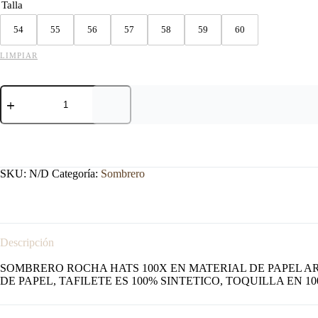
Talla
54
55
56
57
58
59
60
LIMPIAR
SOMBRERO
ROCHA
HATS
100X
HUEYITAS
NATURAL
cantidad
SKU:
N/D
Categoría:
Sombrero
Descripción
SOMBRERO ROCHA HATS 100X EN MATERIAL DE PAPEL ARR
DE PAPEL, TAFILETE ES 100% SINTETICO, TOQUILLA EN 1