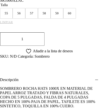
SR1000XZAC
Talla
55
56
57
58
59
60
LIMPIAR
SOMBRERO
ROCHA
HATS
1000X
ZACATECAS
Añadir a la lista de deseos
NATURAL
SKU:
N/D
Categoría:
Sombrero
cantidad
Descripción
SOMBRERO ROCHA HATS 1000X EN MATERIAL DE
PAPEL ARROZ TRATADO Y FIBRAS NATURALES,
COPA DE 5 PULGADAS, FALDA DE 4 PULGADAS
HECHO EN 100% PAJA DE PAPEL, TAFILETE ES 100%
SINTETICO, TOQUILLA EN 100% CUERO.