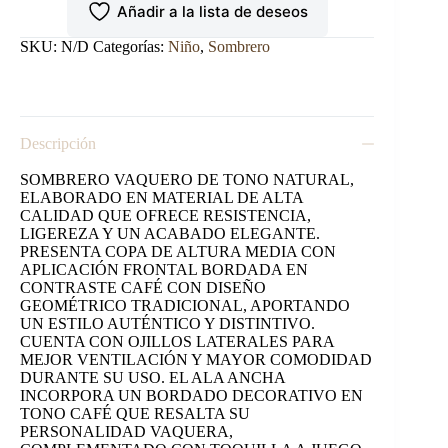
Añadir a la lista de deseos
GRECA
CAFE.
cantidad
SKU:
N/D
Categorías:
Niño
,
Sombrero
Descripción
SOMBRERO VAQUERO DE TONO NATURAL,
ELABORADO EN MATERIAL DE ALTA
CALIDAD QUE OFRECE RESISTENCIA,
LIGEREZA Y UN ACABADO ELEGANTE.
PRESENTA COPA DE ALTURA MEDIA CON
APLICACIÓN FRONTAL BORDADA EN
CONTRASTE CAFÉ CON DISEÑO
GEOMÉTRICO TRADICIONAL, APORTANDO
UN ESTILO AUTÉNTICO Y DISTINTIVO.
CUENTA CON OJILLOS LATERALES PARA
MEJOR VENTILACIÓN Y MAYOR COMODIDAD
DURANTE SU USO. EL ALA ANCHA
INCORPORA UN BORDADO DECORATIVO EN
TONO CAFÉ QUE RESALTA SU
PERSONALIDAD VAQUERA,