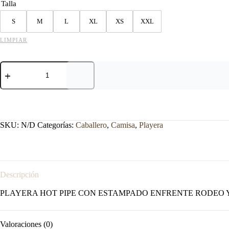
Talla
S
M
L
XL
XS
XXL
LIMPIAR
PLAYERA
HOT
PIPE
GRIS
ESTAMPADO
RODEO
cantidad
SKU:
N/D
Categorías:
Caballero
,
Camisa
,
Playera
Descripción
PLAYERA HOT PIPE CON ESTAMPADO ENFRENTE RODEO Y
Valoraciones (0)