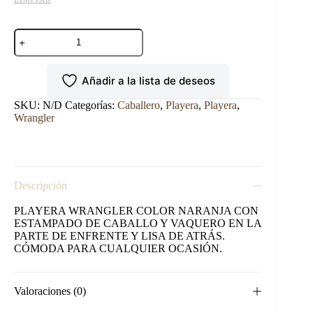
PLAYERA
DE
CABALLERO
WRANGLER
Añadir a la lista de deseos
SPIRIT
OF
THE
SKU:
N/D
Categorías:
Caballero
,
Playera
,
Playera
,
WEST.
Wrangler
cantidad
Descripción
PLAYERA WRANGLER COLOR NARANJA CON
ESTAMPADO DE CABALLO Y VAQUERO EN LA
PARTE DE ENFRENTE Y LISA DE ATRÁS.
CÓMODA PARA CUALQUIER OCASIÓN.
Valoraciones (0)