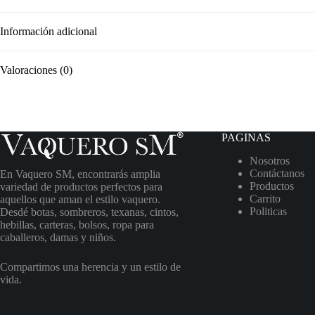
Información adicional
Valoraciones (0)
PAGINAS
Nosotros
Contáctanos
En Vaquero SM, encontrarás amplia
Productos
variedad de productos perfectos para
Carrito
aquellos que aman el estilo vaquero.
Politicas
Desdé botas, sombreros, texanas, cintos,
hebillas, carteras, bolsos, ropa para
caballeros, damas y niños.
Compartimos una herencia y un estilo de
vida.