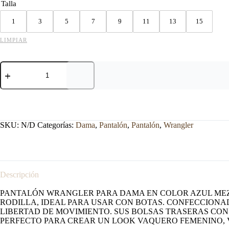
Talla
1
3
5
7
9
11
13
15
LIMPIAR
PANTALÓN
WRANGLER
DAMA
BOOTCUT
AZUL
MEZCLILLA
cantidad
SKU:
N/D
Categorías:
Dama
,
Pantalón
,
Pantalón
,
Wrangler
Descripción
PANTALÓN WRANGLER PARA DAMA EN COLOR AZUL MEZC
RODILLA, IDEAL PARA USAR CON BOTAS. CONFECCIONAD
LIBERTAD DE MOVIMIENTO. SUS BOLSAS TRASERAS CO
PERFECTO PARA CREAR UN LOOK VAQUERO FEMENINO, 