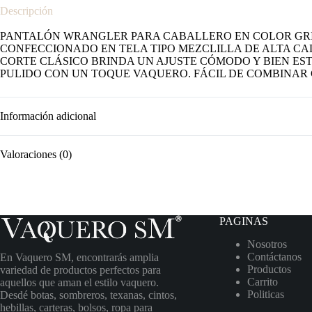
Descripción
PANTALÓN WRANGLER PARA CABALLERO EN COLOR GRIS 
CONFECCIONADO EN TELA TIPO MEZCLILLA DE ALTA CA
CORTE CLÁSICO BRINDA UN AJUSTE CÓMODO Y BIEN E
PULIDO CON UN TOQUE VAQUERO. FÁCIL DE COMBINAR C
Información adicional
Valoraciones (0)
PAGINAS
Nosotros
Contáctanos
En Vaquero SM, encontrarás amplia
Productos
variedad de productos perfectos para
Carrito
aquellos que aman el estilo vaquero.
Politicas
Desdé botas, sombreros, texanas, cintos,
hebillas, carteras, bolsos, ropa para