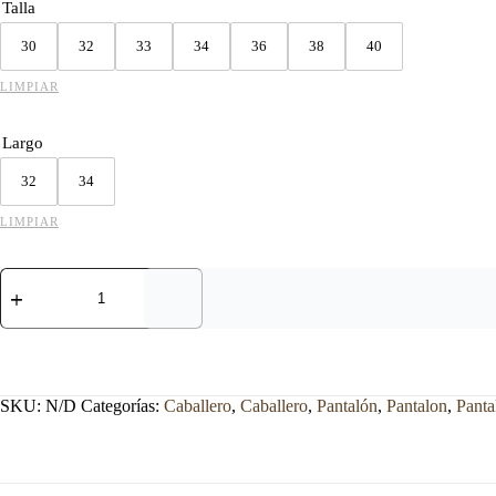
Talla
30
32
33
34
36
38
40
LIMPIAR
Largo
32
34
LIMPIAR
PANTALÓN
WRANGLER
CABALLERO
GRIS
ESTILO
VESTIR
EN
SKU:
N/D
Categorías:
Caballero
,
Caballero
,
Pantalón
,
Pantalon
,
Panta
DENIM
cantidad