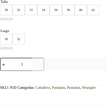
Talla
30
32
33
34
36
38
40
42
LIMPIAR
Largo
30
32
LIMPIAR
PANTALON
WRANGLER
2113
AZUL
MARINO
cantidad
SKU:
N/D
Categorías:
Caballero
,
Pantalon
,
Pantalon
,
Wrangler