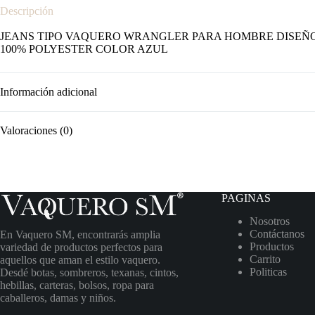
Descripción
JEANS TIPO VAQUERO WRANGLER PARA HOMBRE DISEÑO 
100% POLYESTER COLOR AZUL
Información adicional
Valoraciones (0)
PAGINAS
Nosotros
Contáctanos
En Vaquero SM, encontrarás amplia
Productos
variedad de productos perfectos para
Carrito
aquellos que aman el estilo vaquero.
Politicas
Desdé botas, sombreros, texanas, cintos,
hebillas, carteras, bolsos, ropa para
caballeros, damas y niños.