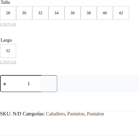
Talla
28
30
32
34
36
38
40
42
LIMPIAR
Largo
32
LIMPIAR
PANTALON
VAQUEROS
TEX
NEGRO
cantidad
SKU:
N/D
Categorías:
Caballero
,
Pantalon
,
Pantalon