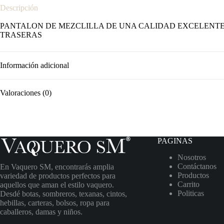
Descripción
PANTALON DE MEZCLILLA DE UNA CALIDAD EXCELENTE, 
TRASERAS
Información adicional
Valoraciones (0)
PAGINAS
Nosotros
Contáctanos
En Vaquero SM, encontrarás amplia
Productos
variedad de productos perfectos para
Carrito
aquellos que aman el estilo vaquero.
Politicas
Desdé botas, sombreros, texanas, cintos,
hebillas, carteras, bolsos, ropa para
caballeros, damas y niños.