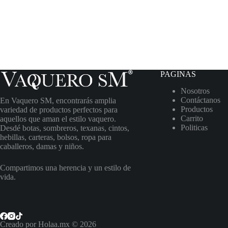
PAGINAS
Nosotros
Contáctanos
En Vaquero SM, encontrarás amplia
Productos
variedad de productos perfectos para
Carrito
aquellos que aman el estilo vaquero.
Politicas
Desdé botas, sombreros, texanas, cintos,
hebillas, carteras, bolsos, ropa para
caballeros, damas y niños.
Compartimos una herencia y un estilo de
vida.
Creado por Holaa.mx © 2026