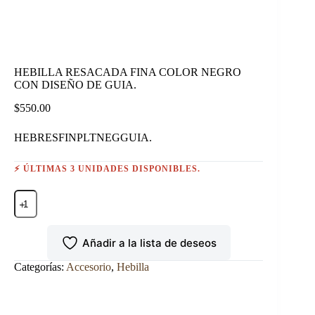
HEBILLA RESACADA FINA COLOR NEGRO
CON DISEÑO DE GUIA.
$
550.00
HEBRESFINPLTNEGGUIA.
⚡ ÚLTIMAS 3 UNIDADES DISPONIBLES.
HEBILLA
RESACADA
FINA
COLOR
Añadir a la lista de deseos
NEGRO
CON
DISEÑO
Categorías:
Accesorio
,
Hebilla
DE
GUIA.
cantidad