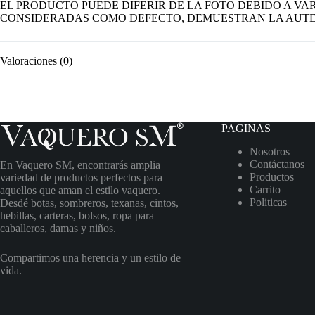
EL PRODUCTO PUEDE DIFERIR DE LA FOTO DEBIDO A VAR
CONSIDERADAS COMO DEFECTO, DEMUESTRAN LA AUTE
Valoraciones (0)
PAGINAS
Nosotros
Contáctanos
En Vaquero SM, encontrarás amplia
Productos
variedad de productos perfectos para
Carrito
aquellos que aman el estilo vaquero.
Politicas
Desdé botas, sombreros, texanas, cintos,
hebillas, carteras, bolsos, ropa para
caballeros, damas y niños.
Compartimos una herencia y un estilo de
vida.