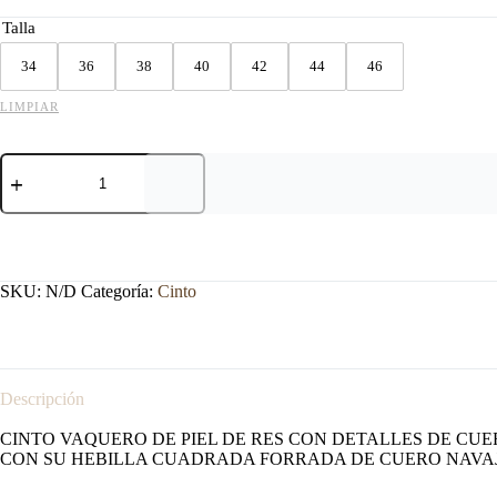
Talla
34
36
38
40
42
44
46
LIMPIAR
CINTO
VAQUERO
NAVAJEADO
CON
CHAPETONES
CAFE
cantidad
SKU:
N/D
Categoría:
Cinto
Descripción
CINTO VAQUERO DE PIEL DE RES CON DETALLES DE CU
CON SU HEBILLA CUADRADA FORRADA DE CUERO NAVA