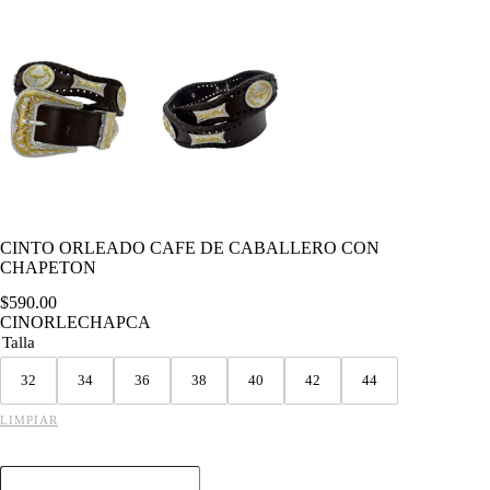
CINTO ORLEADO CAFE DE CABALLERO CON
CHAPETON
$
590.00
CINORLECHAPCA
Talla
32
34
36
38
40
42
44
LIMPIAR
CINTO