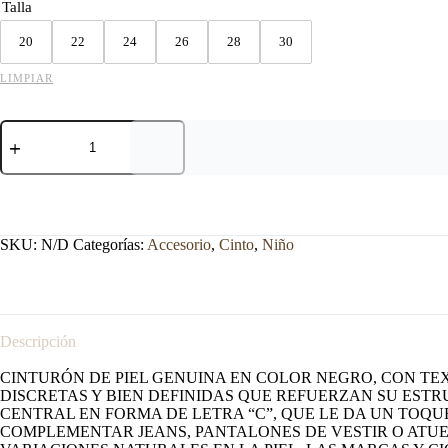
Talla
20
22
24
26
28
30
LIMPIAR
CINTO
NIÑO
TIPO
CUADRA
LISO
NEGRO.
cantidad
SKU:
N/D
Categorías:
Accesorio
,
Cinto
,
Niño
Descripción
CINTURÓN DE PIEL GENUINA EN COLOR NEGRO, CON TE
DISCRETAS Y BIEN DEFINIDAS QUE REFUERZAN SU EST
CENTRAL EN FORMA DE LETRA “C”, QUE LE DA UN TOQU
COMPLEMENTAR JEANS, PANTALONES DE VESTIR O ATUE