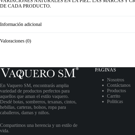
VARIACIONES NATURALES EN LA PIEL. LAS MARCAS Y 
DE CADA PRODUCTO.
Información adicional
Valoraciones (0)
PAGINAS
Nosotros
Contáctanos
En Vaquero SM, encontrarás amplia
Productos
variedad de productos perfectos para
Carrito
aquellos que aman el estilo vaquero.
Politicas
Desdé botas, sombreros, texanas, cintos,
hebillas, carteras, bolsos, ropa para
caballeros, damas y niños.
Compartimos una herencia y un estilo de
vida.