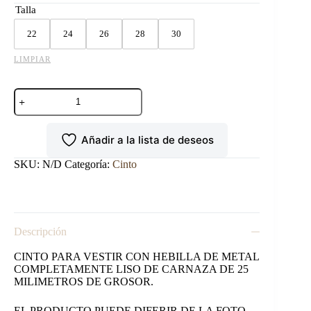
Talla
22
24
26
28
30
LIMPIAR
CINTO
DE
VESTIR
NEGRO
Añadir a la lista de deseos
NIÑO
30MM
cantidad
SKU:
N/D
Categoría:
Cinto
Descripción
CINTO PARA VESTIR CON HEBILLA DE METAL
COMPLETAMENTE LISO DE CARNAZA DE 25
MILIMETROS DE GROSOR.
EL PRODUCTO PUEDE DIFERIR DE LA FOTO