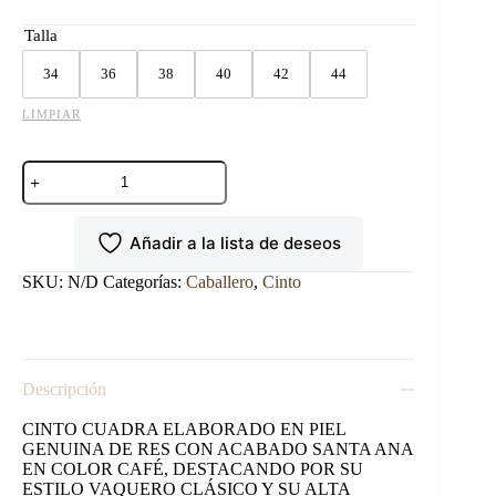
$1,895.00
Talla
hasta
$1,995.00
34
36
38
40
42
44
LIMPIAR
CINTO
CUADRA
RES
SANTA
Añadir a la lista de deseos
ANA
CAFÉ.
cantidad
SKU:
N/D
Categorías:
Caballero
,
Cinto
Descripción
CINTO CUADRA ELABORADO EN PIEL
GENUINA DE RES CON ACABADO SANTA ANA
EN COLOR CAFÉ, DESTACANDO POR SU
ESTILO VAQUERO CLÁSICO Y SU ALTA