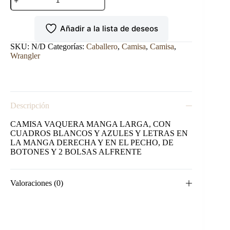
VAQUERA
WRANGLER
MANGA
Añadir a la lista de deseos
LARGA
HOMBRE
BLANCO/AZUL
SKU:
N/D
Categorías:
Caballero
,
Camisa
,
Camisa
,
cantidad
Wrangler
Descripción
CAMISA VAQUERA MANGA LARGA, CON
CUADROS BLANCOS Y AZULES Y LETRAS EN
LA MANGA DERECHA Y EN EL PECHO, DE
BOTONES Y 2 BOLSAS ALFRENTE
Valoraciones (0)