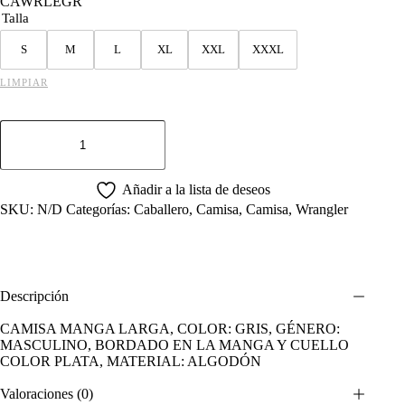
CAWRLEGR
Talla
S
M
L
XL
XXL
XXXL
LIMPIAR
CAMISA
VAQUERA
WRANGLER
MANGA
LARGA
Añadir a la lista de deseos
HOMBRE
SKU:
N/D
Categorías:
Caballero
,
Camisa
,
Camisa
,
Wrangler
GRIS
cantidad
Descripción
CAMISA MANGA LARGA, COLOR: GRIS, GÉNERO:
MASCULINO, BORDADO EN LA MANGA Y CUELLO
COLOR PLATA, MATERIAL: ALGODÓN
Valoraciones (0)