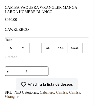
CAMISA VAQUERA WRANGLER MANGA
LARGA HOMBRE BLANCO
$
970.00
CAWRLEBCO
Talla
S
M
L
XL
XXL
XXXL
LIMPIAR
CAMISA
VAQUERA
WRANGLER
MANGA
Añadir a la lista de deseos
LARGA
HOMBRE
BLANCO
SKU:
N/D
Categorías:
Caballero
,
Camisa
,
Camisa
,
cantidad
Wrangler