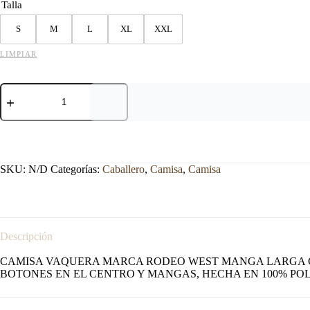
Talla
S
M
L
XL
XXL
LIMPIAR
CAMISA
RODEO
WEST
VAQUERA
MANGA
LARGA
NEGRA
SKU:
N/D
Categorías:
Caballero
,
Camisa
,
Camisa
cantidad
Descripción
CAMISA VAQUERA MARCA RODEO WEST MANGA LARGA CO
BOTONES EN EL CENTRO Y MANGAS, HECHA EN 100% POL